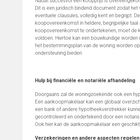
Nadat succesvol een koopprijs is overeengek
Dit is een juridisch bindend document zodat het 
eventuele clausules, volledig kent en begrijpt.
koopovereenkomst in heldere, begrijpelijke taal
koopovereenkomst te ondertekenen, moet de kop
voldoen. Hiertoe kan een bouwkundige worden i
het bestemmingsplan van de woning worden op
ondersteuning bieden.
Hulp bij financiële en notariële afhandeling
Doorgaans zal de woningzoekende ook een hyp
Een aankoopmakelaar kan een globaal overzich
een bank of andere hypotheekverstrekker kun
gecontroleerd en ondertekend door een notaris.
Ook hier kan de aankoopmakelaar een geschikt
Verzekeringen en andere aspecten regelen