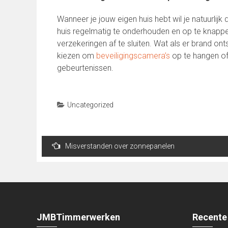
Wanneer je jouw eigen huis hebt wil je natuurlijk
huis regelmatig te onderhouden en op te knappe
verzekeringen af te sluiten. Wat als er brand on
kiezen om
beveiligingscamera’s
op te hangen of
gebeurtenissen.
Uncategorized
Bericht
Misverstanden over zonnepanelen
navigatie
JMBTimmerwerken
Recente