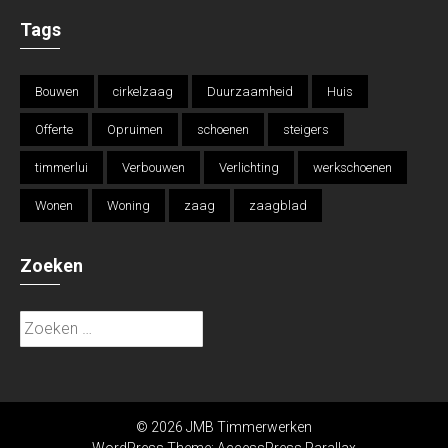
Tags
Bouwen
cirkelzaag
Duurzaamheid
Huis
Offerte
Opruimen
schoenen
steigers
timmerlui
Verbouwen
Verlichting
werkschoenen
Wonen
Woning
zaag
zaagblad
Zoeken
Zoeken
naar:
© 2026 JMB Timmerwerken
WordPress Theme:
AccessPress Parallax