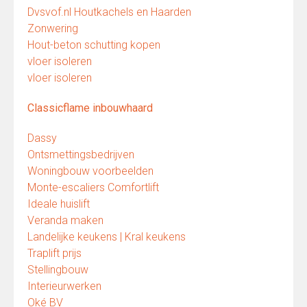
Dvsvof.nl Houtkachels en Haarden
Zonwering
Hout-beton schutting kopen
vloer isoleren
vloer isoleren
Classicflame inbouwhaard
Dassy
Ontsmettingsbedrijven
Woningbouw voorbeelden
Monte-escaliers Comfortlift
Ideale huislift
Veranda maken
Landelijke keukens | Kral keukens
Traplift prijs
Stellingbouw
Interieurwerken
Oké BV