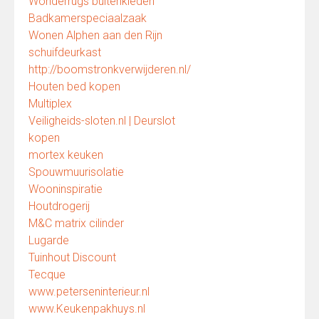
Wonderrugs buitenkleden
Badkamerspeciaalzaak
Wonen Alphen aan den Rijn
schuifdeurkast
http://boomstronkverwijderen.nl/
Houten bed kopen
Multiplex
Veiligheids-sloten.nl | Deurslot
kopen
mortex keuken
Spouwmuurisolatie
Wooninspiratie
Houtdrogerij
M&C matrix cilinder
Lugarde
Tuinhout Discount
Tecque
www.peterseninterieur.nl
www.Keukenpakhuys.nl