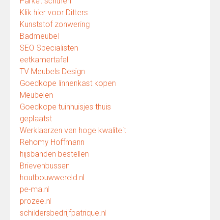
Parket schuren
Klik hier voor Ditters
Kunststof zonwering
Badmeubel
SEO Specialisten
eetkamertafel
TV Meubels Design
Goedkope linnenkast kopen
Meubelen
Goedkope tuinhuisjes thuis
geplaatst
Werklaarzen van hoge kwaliteit
Rehomy Hoffmann
hijsbanden bestellen
Brievenbussen
houtbouwwereld.nl
pe-ma.nl
prozee.nl
schildersbedrijfpatrique.nl