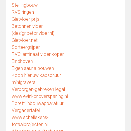
Stellingbouw
RVS ringen
Gietvloer prijs
Betonnen vloer
(designbetonvloer.nl)
Gietvloer.net
Sorteergrijper
PVC laminaat vloer kopen
Eindhoven
Eigen sauna bouwen
Koop hier uw kapschuur
minigravers
Verborgen-gebreken.legal
www.evinkcncverspaning.nl
Boretti inbouwapparatuur
Vergadertafel
www.schellekens-
totaalprojecten.nl