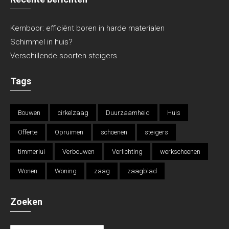
Kernboor: efficiënt boren in harde materialen
Schimmel in huis?
Verschillende soorten steigers
Tags
Bouwen
cirkelzaag
Duurzaamheid
Huis
Offerte
Opruimen
schoenen
steigers
timmerlui
Verbouwen
Verlichting
werkschoenen
Wonen
Woning
zaag
zaagblad
Zoeken