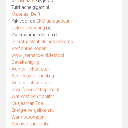
terrashaard
kijk je op
Tuinkachelgigant.nl
Makelaar Delft
Kijk voor de
ZNB garagedeur
vlakke uitvoering
op
Zwiersgaragedeuren.nl
Interstar Meubels bij Veldkamp
Verf online kopen
www.ijzerhandel.nl/festool
Gevelreiniging
Alumon lichtstraten
Bedrijfsauto inrichting
Alumon lichtstraten
Schuifdeurkast op maat
Wat kost een traplift?
Klusjesman Ede
Energie-vergelijken.nu
Warmtepompen
Spouwmuurisolatie