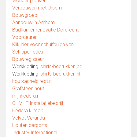
Vlonder planken
Verbouwen met Ursem
Bouwgroep
Aanbouw in Arnhem
Badkamer renovatie Dordrecht
Voordeuren
Klik hier voor schuifpuien van
Schipper-ede.nl
Bouwregisseur
Werkkleding |
shirts-bedrukken.be
Werkkleding |
shirts-bedrukken.nl
houtkacheldirect.nl
Grafsteen hout
mijnhedera.nl
OHM-IT Installatiebedrijf
Hedera klimop
Velvet Veranda
Houten carports
Industry International