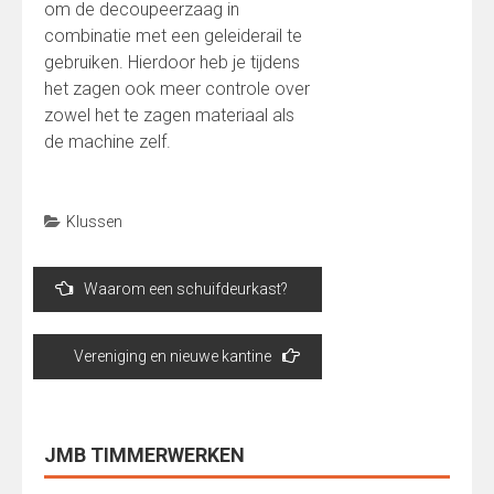
om de decoupeerzaag in
combinatie met een geleiderail te
gebruiken. Hierdoor heb je tijdens
het zagen ook meer controle over
zowel het te zagen materiaal als
de machine zelf.
Klussen
Bericht
Waarom een schuifdeurkast?
navigatie
Vereniging en nieuwe kantine
JMB TIMMERWERKEN